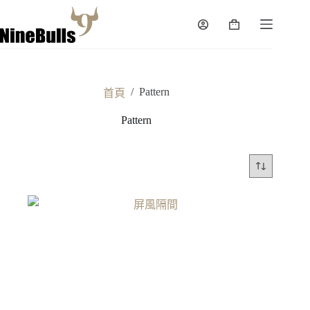
跳
至
購
主
物
要
車
內
容
/
Pattern
首頁
Pattern