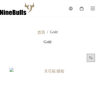
跳
至
購
主
物
要
車
內
容
/
Gold
首頁
Gold