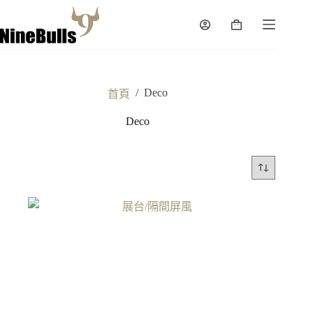
跳
至
購
主
物
要
車
內
容
/
Deco
首頁
Deco